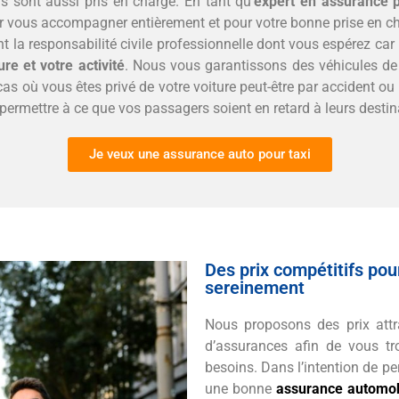
s sont aussi pris en charge. En tant qu’
expert en assurance p
r vous accompagner entièrement et pour votre bonne prise en c
la responsabilité civile professionnelle dont vous espérez ca
ure et votre activité
. Nous vous garantissons des véhicules de r
 où vous êtes privé de votre voiture peut-être par accident ou d
ermettre à ce que vos passagers soient en retard à leurs destin
Je veux une assurance auto pour taxi
Des prix compétitifs pour
sereinement
Nous proposons des prix att
d’assurances afin de vous tr
besoins. Dans l’intention de pe
une bonne
assurance automobi