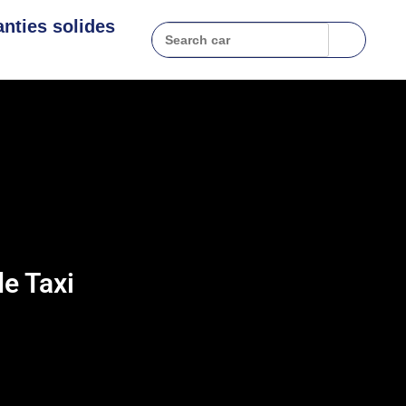
nties solides
e Taxi