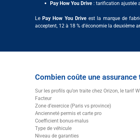
Pay How You Drive
: tarification ajusté
Le
Pay How You Drive
est la marque de fabriq
acceptent, 12 à 18 % d’économie la deuxième a
Combien coûte une assurance 
Sur les profils qu’on traite chez Orizon, le tar
Facteur
Zone d’exercice (Paris vs province)
Ancienneté permis et carte pro
Coefficient bonus-malus
Type de véhicule
Niveau de garanties