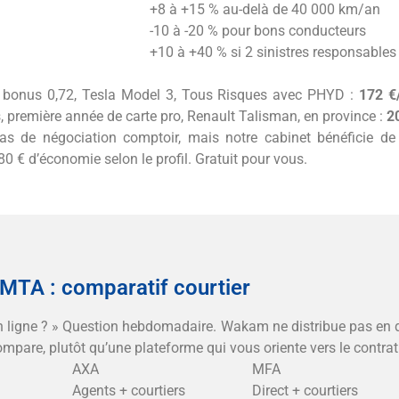
+8 à +15 % au-delà de 40 000 km/an
-10 à -20 % pour bons conducteurs
+10 à +40 % si 2 sinistres responsables
s, bonus 0,72, Tesla Model 3, Tous Risques avec PHYD :
172 €
, première année de carte pro, Renault Talisman, en province :
2
Pas de négociation comptoir, mais notre cabinet bénéficie d
80 € d’économie selon le profil. Gratuit pour vous.
TA : comparatif courtier
 ligne ? » Question hebdomadaire. Wakam ne distribue pas en di
ompare, plutôt qu’une plateforme qui vous oriente vers le contrat
AXA
MFA
Agents + courtiers
Direct + courtiers