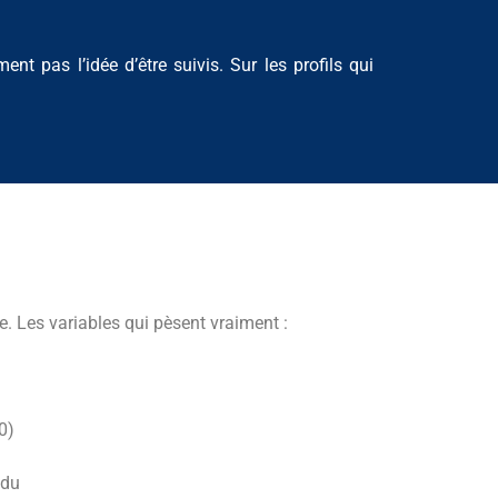
t pas l’idée d’être suivis. Sur les profils qui
ve. Les variables qui pèsent vraiment :
0)
ndu