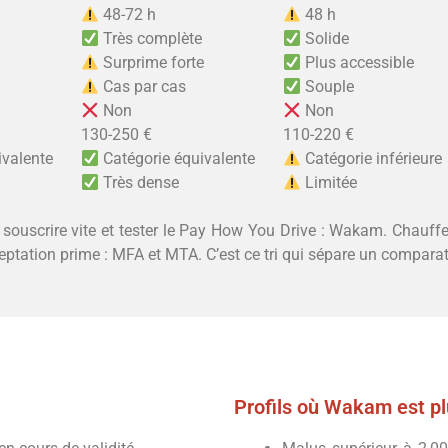
48-72 h
48 h
Très complète
Solide
Surprime forte
Plus accessible
e
Cas par cas
Souple
Non
Non
130-250 €
110-220 €
ivalente
Catégorie équivalente
Catégorie inférieure
Très dense
Limitée
t souscrire vite et tester le Pay How You Drive : Wakam. Chauf
eptation prime : MFA et MTA. C’est ce tri qui sépare un comparat
Profils où Wakam est pl