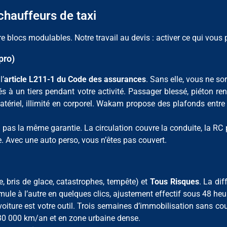
hauffeurs de taxi
 blocs modulables. Notre travail au devis : activer ce qui vous p
pro)
l’
article L211-1 du Code des assurances
. Sans elle, vous ne so
un tiers pendant votre activité. Passager blessé, piéton renve
atériel, illimité en corporel. Wakam propose des plafonds entr
 pas la même garantie. La circulation couvre la conduite, la RC pr
e. Avec une auto perso, vous n’êtes pas couvert.
e, bris de glace, catastrophes, tempête) et
Tous Risques
. La di
ule à l’autre en quelques clics, ajustement effectif sous 48 heu
 voiture est votre outil. Trois semaines d’immobilisation sans co
 30 000 km/an et en zone urbaine dense.