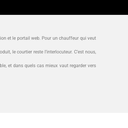
ion et le portail web. Pour un chauffeur qui veut
it, le courtier reste l’interlocuteur. C’est nous,
able, et dans quels cas mieux vaut regarder vers