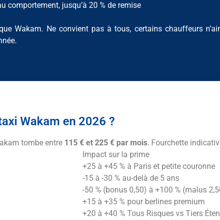
e au comportement, jusqu’à 20 % de remise
ue Wakam. Ne convient pas à tous, certains chauffeurs n’aimen
nnée.
taxi Wakam en 2026 ?
if Wakam tombe entre
115 € et 225 € par mois
. Fourchette indicati
Impact sur la prime
+25 à +45 % à Paris et petite couronne
-15 à -30 % au-delà de 5 ans
-50 % (bonus 0,50) à +100 % (malus 2,5
+15 à +35 % pour berlines premium
+20 à +40 % Tous Risques vs Tiers Éte