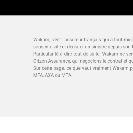
Wakam, c’est l’assureur français qui a tout misé
souscrire vite et déclarer un sinistre depuis so
Particularité à dire tout de suite. Wakam ne vend
Orizon Assurance, qui négocions le contrat et q
Sur cette page, ce que vaut vraiment Wakam pour
MFA, AXA ou MTA.