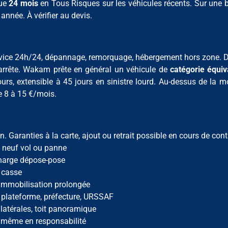
nue
24 mois
en Tous Risques sur les véhicules récents. Sur une b
année. À vérifier au devis.
ervice 24h/24, dépannage, remorquage, hébergement hors zone. D
arrête. Wakam prête en général un véhicule de
catégorie équiv
rs, extensible à 45 jours en sinistre lourd. Au-dessus de la m
e 8 à 15 €/mois.
Garanties à la carte, ajout ou retrait possible en cours de contr
 neuf vol ou panne
charge dépose-pose
t casse
 immobilisation prolongée
e, plateforme, préfecture, URSSAF
s latérales, toit panoramique
 même en responsabilité