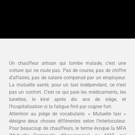
Un chauffeur artisan qui tombe malade, c’est une
voiture qui ne roule pas. Pas de course, pas de chiffre
d’affaires, pas de salaire compensé par un employeur.
La mutuelle santé, pour un taxi indépendant, ce n’est
pas un confort. C’est ce qui paie les médicaments, les
lunettes, le kiné après dix ans de siège, et
l’hospitalisation si la fatigue finit par cogner fort.
Attention au piège de vocabulaire. « Mutuelle taxi »
désigne deux choses différentes selon l’interlocuteur.
Pour beaucoup de chauffeurs, le terme évoque la MFA