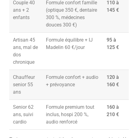
Couple 40
Formule confort famille
110 à
ans + 2
(optique 350 €, dentaire
145 €
enfants
300 %, médecines
douces 300 €)
Artisan 45
Formule équilibre + IJ
95 à
ans, mal de
Madelin 60 €/jour
125 €
dos
chronique
Chauffeur
Formule confort + audio
120 à
senior 55
+ prévoyance
160 €
ans
Senior 62
Formule premium tout
160 à
ans, suivi
inclus, hospi 200 %,
210 €
cardio
audio renforcé