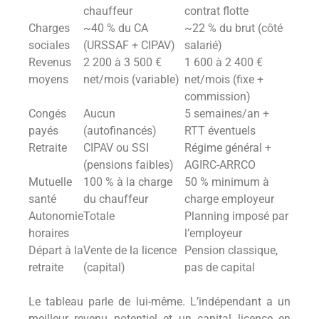
chauffeur
contrat flotte
Charges
~40 % du CA
~22 % du brut (côté
sociales
(URSSAF + CIPAV)
salarié)
Revenus
2 200 à 3 500 €
1 600 à 2 400 €
moyens
net/mois (variable)
net/mois (fixe +
commission)
Congés
Aucun
5 semaines/an +
payés
(autofinancés)
RTT éventuels
Retraite
CIPAV ou SSI
Régime général +
(pensions faibles)
AGIRC-ARRCO
Mutuelle
100 % à la charge
50 % minimum à
santé
du chauffeur
charge employeur
Autonomie
Totale
Planning imposé par
horaires
l’employeur
Départ à la
Vente de la licence
Pension classique,
retraite
(capital)
pas de capital
Le tableau parle de lui-même. L’indépendant a un
meilleur revenu potentiel et un capital licence en