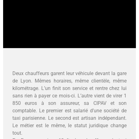
Deux chauffeurs garent leur véhicule devant la gare
de Lyon. Mêmes horaires, même clientèle, même
kilométrage. L’un finit son service et rentre chez lui
sans rien à payer ce mois-ci. L’autre vient de virer 1
850 euros à son assureur, sa CIPAV et son
comptable. Le premier est salarié d’une société de
taxi parisienne. Le second est artisan indépendant.
Le métier est le même, le statut juridique change
tout.