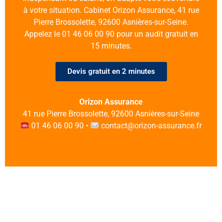
à votre situation. Cabinet Orizon Assurance, 41 rue
Pierre Brossolette, 92600 Asnières-sur-Seine.
Appelez le 01 46 06 00 90 pour un audit gratuit en
15 minutes.
Devis gratuit en 2 minutes
Orizon Assurance
41 rue Pierre Brossolette, 92600 Asnières-sur-Seine
01 46 06 00 90 •
contact@orizon-assurance.fr