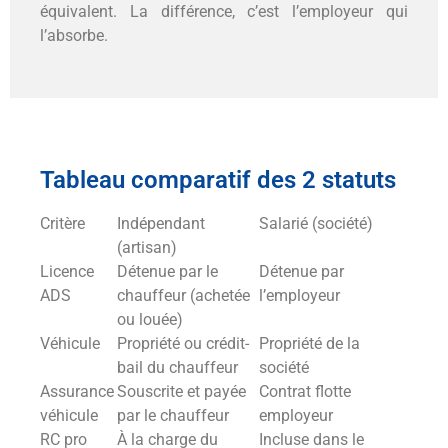
équivalent. La différence, c’est l’employeur qui
l’absorbe.
Tableau comparatif des 2 statuts
Critère
Indépendant
Salarié (société)
(artisan)
Licence
Détenue par le
Détenue par
ADS
chauffeur (achetée
l’employeur
ou louée)
Véhicule
Propriété ou crédit-
Propriété de la
bail du chauffeur
société
Assurance
Souscrite et payée
Contrat flotte
véhicule
par le chauffeur
employeur
RC pro
À la charge du
Incluse dans le