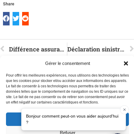
Share
Différence assurance taxi vs assurance VTC
Déclaration sinistre taxi : procédure pas à pas
Gérer le consentement
Pour offrir les meilleures expériences, nous utilisons des technologies telles
que les cookies pour stocker et/ou accéder aux informations des appareils.
Le fait de consentir à ces technologies nous permettra de traiter des
données telles que le comportement de navigation ou les ID uniques sur ce
Nous écrire à contact@orizon-assurance.fr
site. Le fait de ne pas consentir ou de retirer son consentement peut avoir
Appelez-nous au 01 46 06 00 90
un effet négatif sur certaines caractéristiques et fonctions.
Notre agence 41 rue Pierre Brossolette 92600 Asnières sur seine
Accepter
Copyright 2025 assurance-taxi.fr
Un Site édité par ORIZON ASSURANCE SARL Unipersonnelle -
Mentions légales
Refuser