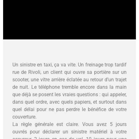
Un sinistre en taxi, ça va vite. Un freinage trop tardif
rue de Rivoli, un client qui ouvre sa portière sur un
scooter, une vitre arrière éclatée au retour d’un trajet
de nuit. Le téléphone tremble encore dans la main
que déjà se posent les vraies questions : qui appeler,
dans quel ordre, avec quels papiers, et surtout dans
quel délai pour ne pas perdre le bénéfice de votre
couverture.
La règle générale est claire. Vous avez 5 jours
ouvrés pour déclarer un sinistre matériel à votre